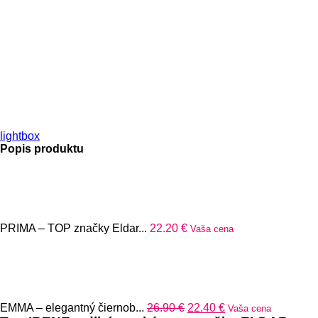
lightbox
Popis produktu
PRIMA – TOP značky Eldar...
22.20
€
Vaša cena
Pôvodná
Aktuálna
EMMA – elegantný čiernob...
26.90
€
22.40
€
Vaša cena