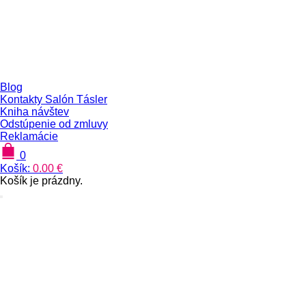
Blog
Kontakty Salón Tásler
Kniha návštev
Odstúpenie od zmluvy
Reklamácie
0
Košík:
0.00
€
Košík je prázdny.