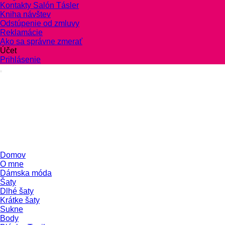
Kontakty Salón Tásler
Kniha návštev
Odstúpenie od zmluvy
Reklamácie
Ako sa správne zmerať
Účet
Prihlásenie
Domov
O mne
Dámska móda
Šaty
Dlhé šaty
Krátke šaty
Sukne
Body