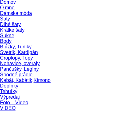
Domov
O mne
Dámska móda
Šaty
Dlhé šaty
Krátke šaty
Sukne
Body
Blúzky, Tuniky
Svetrík, Kardigán
Croptopy, Topy
Nohavice, overaly
Pančušky, Legíny
Spodné prádlo
Kabát, Kabátik,Kimono
Doplnky
Tehuľky
Výpredaj
Foto – Video
VIDEO