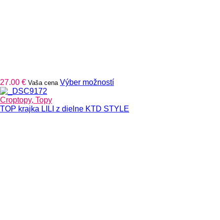
Tento
27.00
€
Výber možností
Vaša cena
produkt
má
Croptopy, Topy
viacero
TOP krajka LILI z dielne KTD STYLE
variantov.
Možnosti
si
môžete
vybrať
na
stránke
produktu.