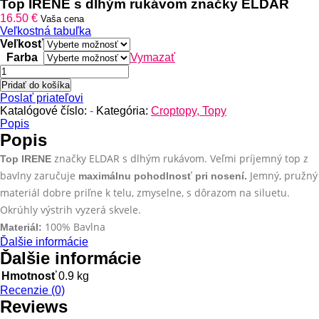
cena
cena
Top IRENE s dlhým rukávom značky ELDAR
bola:
je:
16.50
€
Vaša cena
26.90 €.
22.40 €.
Veľkostná tabuľka
Veľkosť
Farba
Vymazať
množstvo
Top
Pridať do košíka
IRENE
Poslať priateľovi
s
Katalógové číslo:
-
Kategória:
Croptopy, Topy
dlhým
Popis
rukávom
Popis
značky
značky ELDAR s dlhým rukávom. Veľmi príjemný top z
Top IRENE
ELDAR
bavlny zaručuje
Jemný, pružný
maximálnu pohodlnosť pri nosení.
materiál dobre priľne k telu, zmyselne, s dôrazom na siluetu.
Okrúhly výstrih vyzerá skvele.
100% Bavlna
Materiál:
Ďalšie informácie
Ďalšie informácie
Hmotnosť
0.9 kg
Recenzie (0)
Reviews