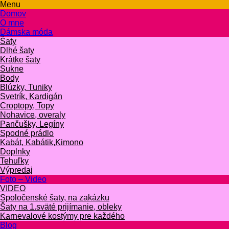
Menu
Domov
O mne
Dámska móda
Šaty
Dlhé šaty
Krátke šaty
Sukne
Body
Blúzky, Tuniky
Svetrík, Kardigán
Croptopy, Topy
Nohavice, overaly
Pančušky, Legíny
Spodné prádlo
Kabát, Kabátik,Kimono
Doplnky
Tehuľky
Výpredaj
Foto – Video
VIDEO
Spoločenské šaty, na zakázku
Šaty na 1.sväté prijímanie, obleky
Karnevalové kostýmy pre každého
Blog