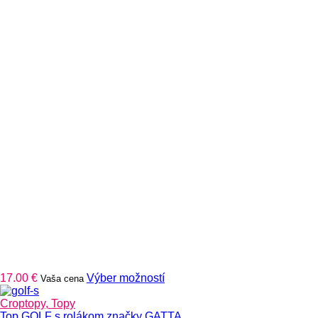
Tento
17.00
€
Výber možností
Vaša cena
produkt
má
Croptopy, Topy
viacero
Top GOLF s rolákom značky GATTA