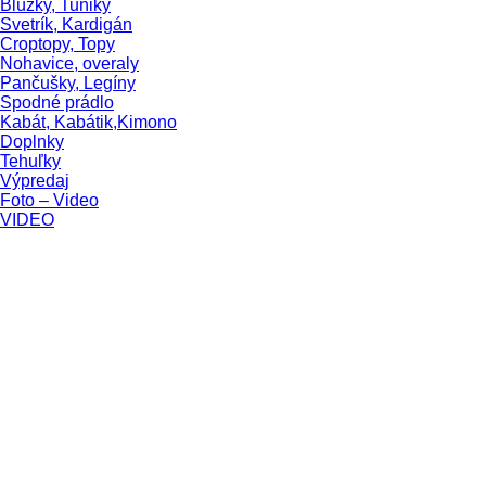
Blúzky, Tuniky
Svetrík, Kardigán
Croptopy, Topy
Nohavice, overaly
Pančušky, Legíny
Spodné prádlo
Kabát, Kabátik,Kimono
Doplnky
Tehuľky
Výpredaj
Foto – Video
VIDEO