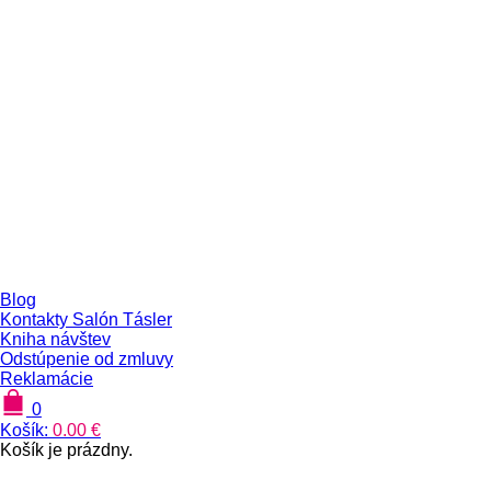
Blog
Kontakty Salón Tásler
Kniha návštev
Odstúpenie od zmluvy
Reklamácie
0
Košík:
0.00
€
Košík je prázdny.