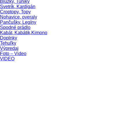
Blúzky, Tuniky
Svetrík, Kardigán
Croptopy, Topy
Nohavice, overaly
Pančušky, Legíny
Spodné prádlo
Kabát, Kabátik,Kimono
Doplnky
Tehuľky
Výpredaj
Foto – Video
VIDEO