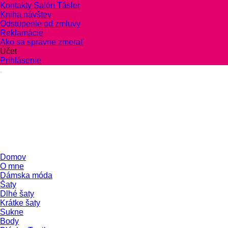
Kontakty Salón Tásler
Kniha návštev
Odstúpenie od zmluvy
Reklamácie
Ako sa správne zmerať
Účet
Prihlásenie
Domov
O mne
Dámska móda
Šaty
Dlhé šaty
Krátke šaty
Sukne
Body