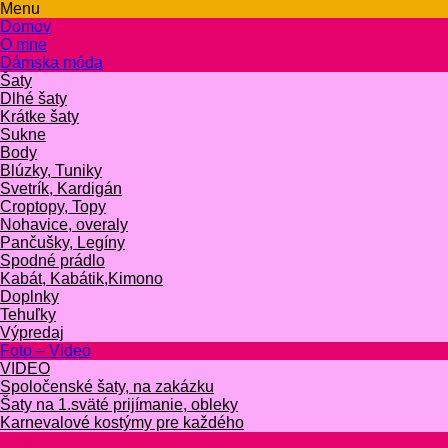
Menu
Domov
O mne
Dámska móda
Šaty
Dlhé šaty
Krátke šaty
Sukne
Body
Blúzky, Tuniky
Svetrík, Kardigán
Croptopy, Topy
Nohavice, overaly
Pančušky, Legíny
Spodné prádlo
Kabát, Kabátik,Kimono
Doplnky
Tehuľky
Výpredaj
Foto – Video
VIDEO
Spoločenské šaty, na zakázku
Šaty na 1.sväté prijímanie, obleky
Karnevalové kostýmy pre každého
Blog