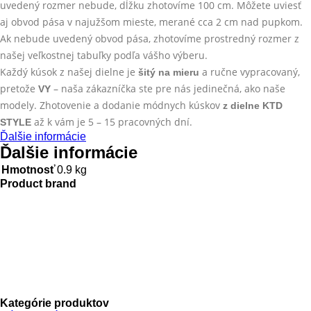
uvedený rozmer nebude, dĺžku zhotovíme 100 cm. Môžete uviesť
aj obvod pása v najužšom mieste, merané cca 2 cm nad pupkom.
Ak nebude uvedený obvod pása, zhotovíme prostredný rozmer z
našej veľkostnej tabuľky podľa vášho výberu.
Každý kúsok z našej dielne je
a ručne vypracovaný,
šitý na mieru
pretože
– naša zákazníčka ste pre nás jedinečná, ako naše
VY
modely. Zhotovenie a dodanie módnych kúskov
z dielne KTD
až k vám
je 5 – 15 pracovných dní.
STYLE
Ďalšie informácie
Ďalšie informácie
Hmotnosť
0.9 kg
Product brand
Kategórie produktov