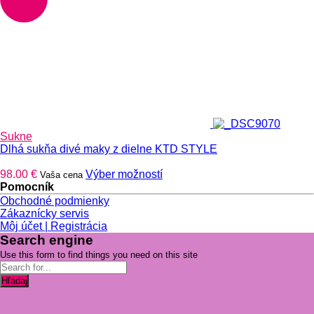
viacero
variantov.
Možnosti
si
môžete
vybrať
na
stránke
produktu.
Sukne
Dlhá sukňa divé maky z dielne KTD STYLE
Tento
98.00
€
Výber možností
Vaša cena
produkt
Pomocník
má
Obchodné podmienky
viacero
Zákaznícky servis
variantov.
Môj účet | Registrácia
Možnosti
Search engine
si
Use this form to find things you need on this site
môžete
vybrať
Hľadaj
na
stránke
produktu.