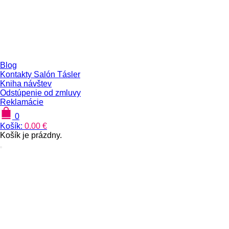
Blog
Kontakty Salón Tásler
Kniha návštev
Odstúpenie od zmluvy
Reklamácie
0
Košík:
0.00
€
Košík je prázdny.