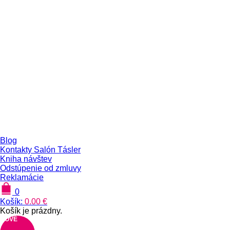
Blog
Kontakty Salón Tásler
Kniha návštev
Odstúpenie od zmluvy
Reklamácie
0
Košík:
0.00
€
Košík je prázdny.
NOVÉ