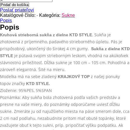
Kruhová
Pridať do košíka
strieborná
Poslať priateľovi
sukňa
Katalógové číslo:
-
Kategória:
Sukne
z
Popis
dielne
Popis
KTD
. Sukňa je
Kruhová strieborná sukňa z dielne KTD STYLE
STYLE
zhotovená z príjemného, padavého strieborného úpletu. Pás je
prispôsobivý, ukončený do širokej 4 cm gumy.
Sukňa z dielne KTD
je pútavá svojim strieborným leskom, vhodná na akúkoľvek
STYLE
slávnostnú príležitosť. Dĺžka sukne je 100 cm – 105 cm. Pohodlná a
zároveň elegantná. Šité na mieru.
Modelka má na sebe zladený
z našej ponuky
KRAJKOVÝ
TOP
topov značky
KTD STYLE.
Zloženie: 95%PES, 5%SPAN
Poznámka: Aby sukňa bola zhotovená podľa vašich predstáv a
presne na vaše miery, do poznámky odporúčame uviesť dĺžku
sukne. Zmeráte ju od najužšieho miesta na páse smerom dole, cca
2 cm nad podlahu, nezabudnite pritom mať obuté topánky, ktoré
zvažujete obuť k tejto sukni, príp. pripočítať výšku podpätku. Ak