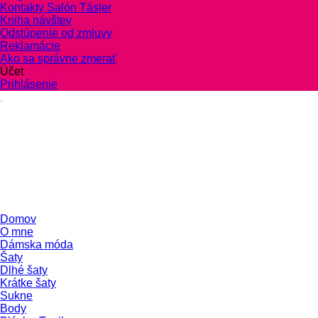
Kontakty Salón Tásler
Kniha návštev
Odstúpenie od zmluvy
Reklamácie
Ako sa správne zmerať
Účet
Prihlásenie
Domov
O mne
Dámska móda
Šaty
Dlhé šaty
Krátke šaty
Sukne
Body