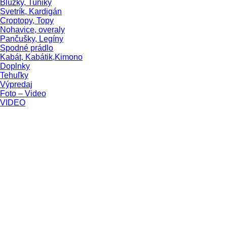
Blúzky, Tuniky
Svetrík, Kardigán
Croptopy, Topy
Nohavice, overaly
Pančušky, Legíny
Spodné prádlo
Kabát, Kabátik,Kimono
Doplnky
Tehuľky
Výpredaj
Foto – Video
VIDEO