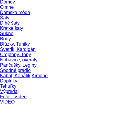
Domov
O mne
Dámska móda
Šaty
Dlhé šaty
Krátke šaty
Sukne
Body
Blúzky, Tuniky
Svetrík, Kardigán
Croptopy, Topy
Nohavice, overaly
Pančušky, Legíny
Spodné prádlo
Kabát, Kabátik,Kimono
Doplnky
Tehuľky
Výpredaj
Foto – Video
VIDEO