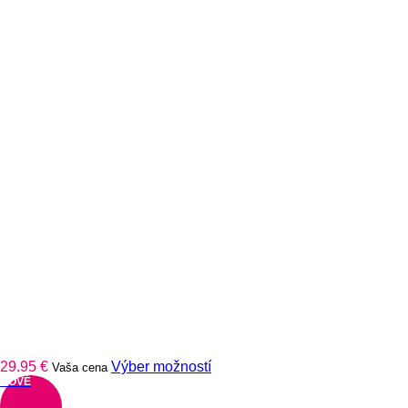
Tento
29.95
€
Výber možností
Vaša cena
produkt
NOVÉ
má