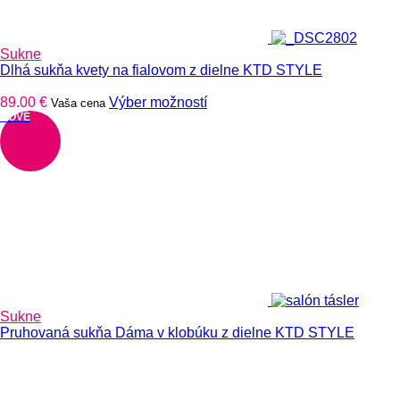
Sukne
Dlhá sukňa kvety na fialovom z dielne KTD STYLE
Tento
89.00
€
Výber možností
Vaša cena
produkt
NOVÉ
má
viacero
variantov.
Možnosti
si
môžete
vybrať
na
stránke
produktu.
Sukne
Pruhovaná sukňa Dáma v klobúku z dielne KTD STYLE