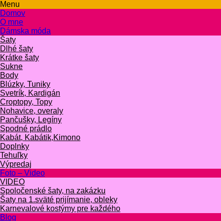
Menu
Domov
O mne
Dámska móda
Šaty
Dlhé šaty
Krátke šaty
Sukne
Body
Blúzky, Tuniky
Svetrík, Kardigán
Croptopy, Topy
Nohavice, overaly
Pančušky, Legíny
Spodné prádlo
Kabát, Kabátik,Kimono
Doplnky
Tehuľky
Výpredaj
Foto – Video
VIDEO
Spoločenské šaty, na zakázku
Šaty na 1.sväté prijímanie, obleky
Karnevalové kostýmy pre každého
Blog