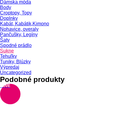
Dámska móda
Body
Croptopy, Topy
Doplnky
Kabát, Kabátik,Kimono
Nohavice, overaly
Pančušky, Legíny
Šaty
Spodné prádlo
Sukne
Tehuľky
Tuniky, Blúzky
Výpredaj
Uncategorized
Podobné produkty
NOVÉ