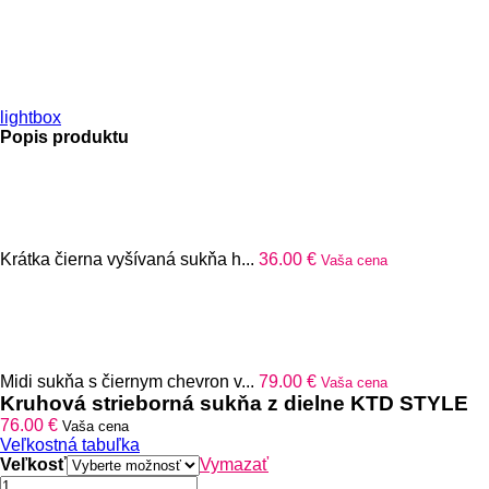
lightbox
Popis produktu
Krátka čierna vyšívaná sukňa h...
36.00
€
Vaša cena
Midi sukňa s čiernym chevron v...
79.00
€
Vaša cena
Kruhová strieborná sukňa z dielne KTD STYLE
76.00
€
Vaša cena
Veľkostná tabuľka
Veľkosť
Vymazať
množstvo