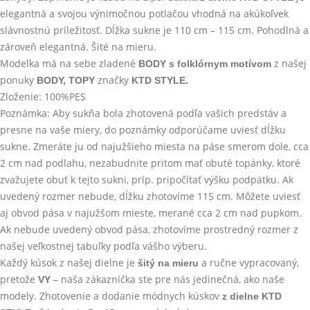
elegantná a svojou výnimočnou potlačou vhodná na akúkoľvek
slávnostnú príležitosť. Dĺžka sukne je 110 cm – 115 cm. Pohodlná a
zároveň elegantná. Šité na mieru.
Modelka má na sebe zladené
z našej
BODY s folklórnym motívom
ponuky
značky
BODY, TOPY
KTD STYLE
.
Zloženie: 100%PES
Poznámka: Aby sukňa bola zhotovená podľa vašich predstáv a
presne na vaše miery, do poznámky odporúčame uviesť dĺžku
sukne. Zmeráte ju od najužšieho miesta na páse smerom dole, cca
2 cm nad podlahu, nezabudnite pritom mať obuté topánky, ktoré
zvažujete obuť k tejto sukni, príp. pripočítať výšku podpätku. Ak
uvedený rozmer nebude, dĺžku zhotovíme 115 cm. Môžete uviesť
aj obvod pása v najužšom mieste, merané cca 2 cm nad pupkom.
Ak nebude uvedený obvod pása, zhotovíme prostredný rozmer z
našej veľkostnej tabuľky podľa vášho výberu.
Každý kúsok z našej dielne je
a ručne vypracovaný,
šitý na mieru
pretože
– naša zákazníčka ste pre nás jedinečná, ako naše
VY
modely. Zhotovenie a dodanie módnych kúskov
z dielne KTD