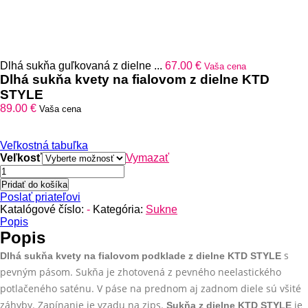
Dlhá sukňa guľkovaná z dielne ...
67.00
€
Vaša cena
Dlhá sukňa kvety na fialovom z dielne KTD
STYLE
89.00
€
Vaša cena
Veľkostná tabuľka
Veľkosť
Vymazať
množstvo
Dlhá
Pridať do košíka
sukňa
Poslať priateľovi
kvety
Katalógové číslo:
-
Kategória:
Sukne
na
Popis
fialovom
Popis
z
s
Dlhá sukňa kvety na fialovom podklade z dielne KTD STYLE
dielne
KTD
pevným pásom. Sukňa je zhotovená z pevného neelastického
STYLE
potlačeného saténu. V páse na prednom aj zadnom diele sú všité
záhyby. Zapínanie je vzadu na zips.
je
Sukňa z dielne KTD STYLE