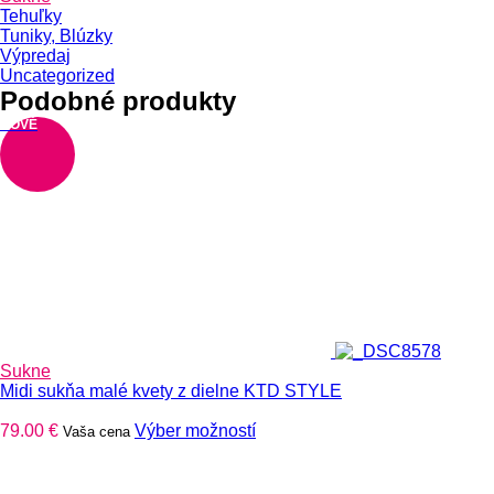
Tehuľky
Tuniky, Blúzky
Výpredaj
Uncategorized
Podobné produkty
NOVÉ
Sukne
Midi sukňa malé kvety z dielne KTD STYLE
Tento
79.00
€
Výber možností
Vaša cena
produkt
má
viacero