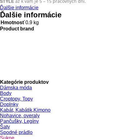
až k vám
je 5 – 15 pracovných dní.
STYLE
Ďalšie informácie
Ďalšie informácie
Hmotnosť
0.9 kg
Product brand
Kategórie produktov
Dámska móda
Body
Croptopy, Topy
Doplnky
Kabát, Kabátik,Kimono
Nohavice, overaly
Pančušky, Legíny
Šaty
Spodné prádlo
Sukne