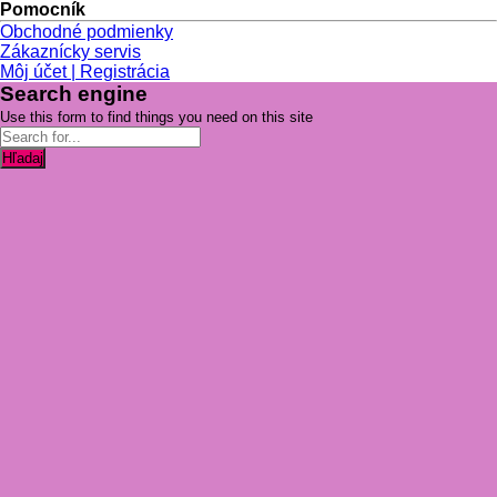
produkt
Pomocník
má
Obchodné podmienky
viacero
Zákaznícky servis
variantov.
Môj účet | Registrácia
Možnosti
Search engine
si
Use this form to find things you need on this site
môžete
vybrať
Hľadaj
na
stránke
produktu.