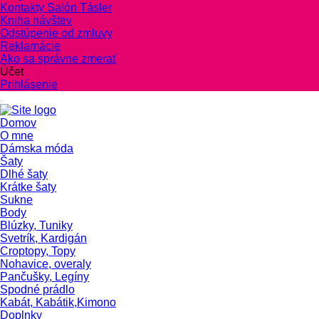
Kontakty Salón Tásler
Kniha návštev
Odstúpenie od zmluvy
Reklamácie
Ako sa správne zmerať
Účet
Prihlásenie
Domov
O mne
Dámska móda
Šaty
Dlhé šaty
Krátke šaty
Sukne
Body
Blúzky, Tuniky
Svetrík, Kardigán
Croptopy, Topy
Nohavice, overaly
Pančušky, Legíny
Spodné prádlo
Kabát, Kabátik,Kimono
Doplnky