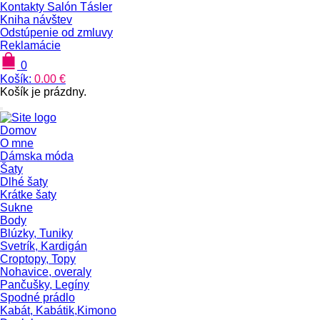
Kontakty Salón Tásler
Kniha návštev
Odstúpenie od zmluvy
Reklamácie
0
Košík:
0.00
€
Košík je prázdny.
Domov
O mne
Dámska móda
Šaty
Dlhé šaty
Krátke šaty
Sukne
Body
Blúzky, Tuniky
Svetrík, Kardigán
Croptopy, Topy
Nohavice, overaly
Pančušky, Legíny
Spodné prádlo
Kabát, Kabátik,Kimono