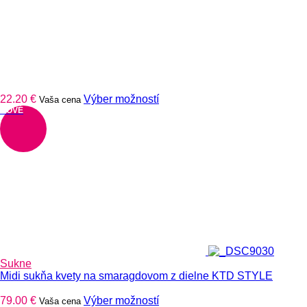
Tento
22.20
€
Výber možností
Vaša cena
produkt
NOVÉ
má
viacero
variantov.
Možnosti
si
môžete
vybrať
na
stránke
produktu.
Sukne
Midi sukňa kvety na smaragdovom z dielne KTD STYLE
Tento
79.00
€
Výber možností
Vaša cena