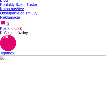
Blog
Kontakty Salón Tásler
Kniha návštev
Odstúpenie od zmluvy
Reklamácie
0
Košík:
0.00
€
Košík je prázdny.
NOVÉ
lightbox