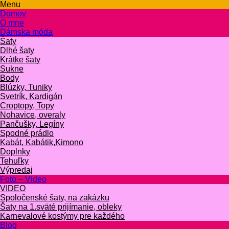
Menu
Domov
O mne
Dámska móda
Šaty
Dlhé šaty
Krátke šaty
Sukne
Body
Blúzky, Tuniky
Svetrík, Kardigán
Croptopy, Topy
Nohavice, overaly
Pančušky, Legíny
Spodné prádlo
Kabát, Kabátik,Kimono
Doplnky
Tehuľky
Výpredaj
Foto – Video
VIDEO
Spoločenské šaty, na zakázku
Šaty na 1.sväté prijímanie, obleky
Karnevalové kostýmy pre každého
Blog