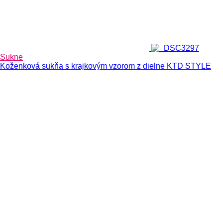
variantov.
Možnosti
si
môžete
vybrať
na
Sukne
stránke
Koženková sukňa s krajkovým vzorom z dielne KTD STYLE
produktu.