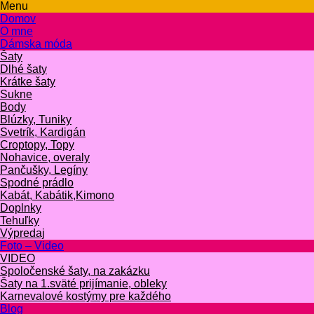
Menu
Domov
O mne
Dámska móda
Šaty
Dlhé šaty
Krátke šaty
Sukne
Body
Blúzky, Tuniky
Svetrík, Kardigán
Croptopy, Topy
Nohavice, overaly
Pančušky, Legíny
Spodné prádlo
Kabát, Kabátik,Kimono
Doplnky
Tehuľky
Výpredaj
Foto – Video
VIDEO
Spoločenské šaty, na zakázku
Šaty na 1.sväté prijímanie, obleky
Karnevalové kostýmy pre každého
Blog