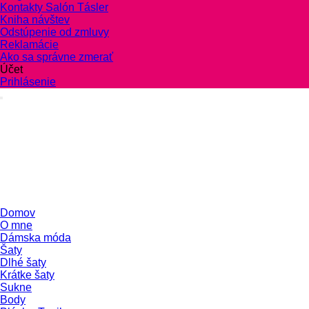
Kontakty Salón Tásler
Kniha návštev
Odstúpenie od zmluvy
Reklamácie
Ako sa správne zmerať
Účet
Prihlásenie
Domov
O mne
Dámska móda
Šaty
Dlhé šaty
Krátke šaty
Sukne
Body