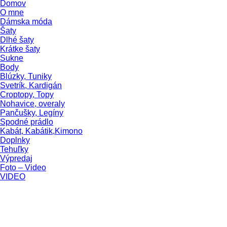
Domov
O mne
Dámska móda
Šaty
Dlhé šaty
Krátke šaty
Sukne
Body
Blúzky, Tuniky
Svetrík, Kardigán
Croptopy, Topy
Nohavice, overaly
Pančušky, Legíny
Spodné prádlo
Kabát, Kabátik,Kimono
Doplnky
Tehuľky
Výpredaj
Foto – Video
VIDEO