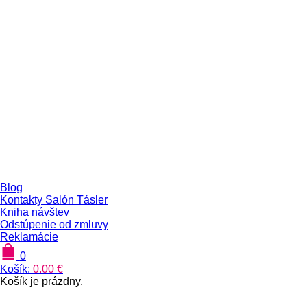
Blog
Kontakty Salón Tásler
Kniha návštev
Odstúpenie od zmluvy
Reklamácie
0
Košík:
0.00
€
Košík je prázdny.