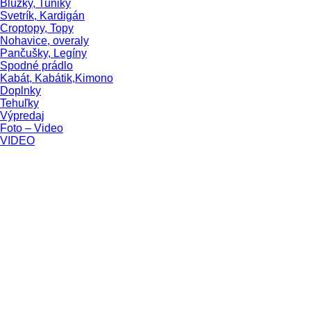
Blúzky, Tuniky
Svetrík, Kardigán
Croptopy, Topy
Nohavice, overaly
Pančušky, Legíny
Spodné prádlo
Kabát, Kabátik,Kimono
Doplnky
Tehuľky
Výpredaj
Foto – Video
VIDEO