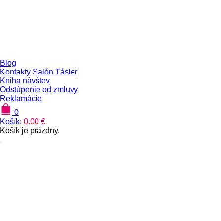
Blog
Kontakty Salón Tásler
Kniha návštev
Odstúpenie od zmluvy
Reklamácie
0
Košík:
0.00
€
Košík je prázdny.