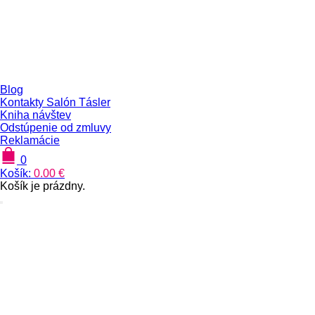
Blog
Kontakty Salón Tásler
Kniha návštev
Odstúpenie od zmluvy
Reklamácie
0
Košík:
0.00
€
Košík je prázdny.