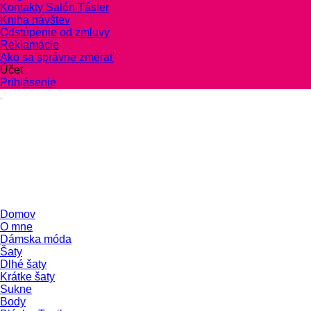
Kontakty Salón Tásler
Kniha návštev
Odstúpenie od zmluvy
Reklamácie
Ako sa správne zmerať
Účet
Prihlásenie
Domov
O mne
Dámska móda
Šaty
Dlhé šaty
Krátke šaty
Sukne
Body