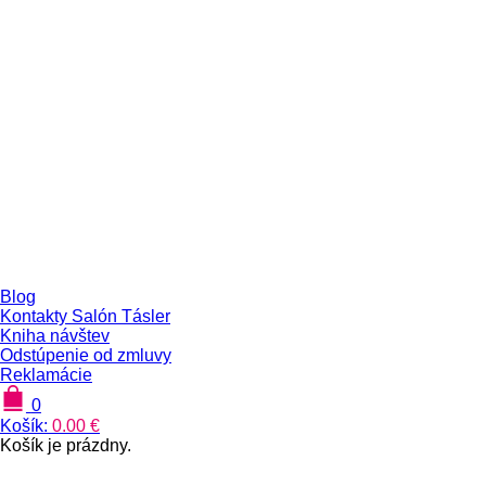
Blog
Kontakty Salón Tásler
Kniha návštev
Odstúpenie od zmluvy
Reklamácie
0
Košík:
0.00
€
Košík je prázdny.