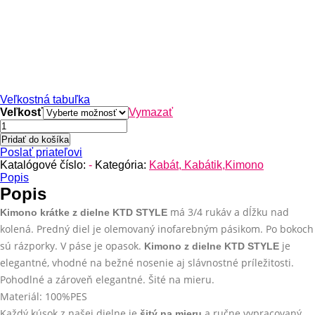
Veľkostná tabuľka
Veľkosť
Vymazať
množstvo
Kimono
Pridať do košíka
krátke
Poslať priateľovi
z dielne
Katalógové číslo:
-
Kategória:
Kabát, Kabátik,Kimono
KTD
Popis
STYLE
Popis
má 3/4 rukáv a dĺžku nad
Kimono krátke z dielne KTD STYLE
kolená. Predný diel je olemovaný inofarebným pásikom. Po bokoch
sú rázporky. V páse je opasok.
je
Kimono z dielne KTD STYLE
elegantné, vhodné na bežné nosenie aj slávnostné príležitosti.
Pohodlné a zároveň elegantné. Šité na mieru.
Materiál: 100%PES
Každý kúsok z našej dielne je
a ručne vypracovaný,
šitý na mieru