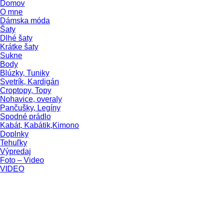
Domov
O mne
Dámska móda
Šaty
Dlhé šaty
Krátke šaty
Sukne
Body
Blúzky, Tuniky
Svetrík, Kardigán
Croptopy, Topy
Nohavice, overaly
Pančušky, Legíny
Spodné prádlo
Kabát, Kabátik,Kimono
Doplnky
Tehuľky
Výpredaj
Foto – Video
VIDEO