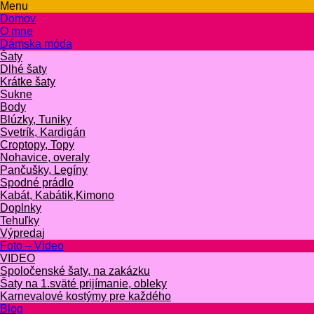
Menu
Domov
O mne
Dámska móda
Šaty
Dlhé šaty
Krátke šaty
Sukne
Body
Blúzky, Tuniky
Svetrík, Kardigán
Croptopy, Topy
Nohavice, overaly
Pančušky, Legíny
Spodné prádlo
Kabát, Kabátik,Kimono
Doplnky
Tehuľky
Výpredaj
Foto – Video
VIDEO
Spoločenské šaty, na zakázku
Šaty na 1.sväté prijímanie, obleky
Karnevalové kostýmy pre každého
Blog