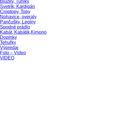
Blúzky, Tuniky
Svetrík, Kardigán
Croptopy, Topy
Nohavice, overaly
Pančušky, Legíny
Spodné prádlo
Kabát, Kabátik,Kimono
Doplnky
Tehuľky
Výpredaj
Foto – Video
VIDEO