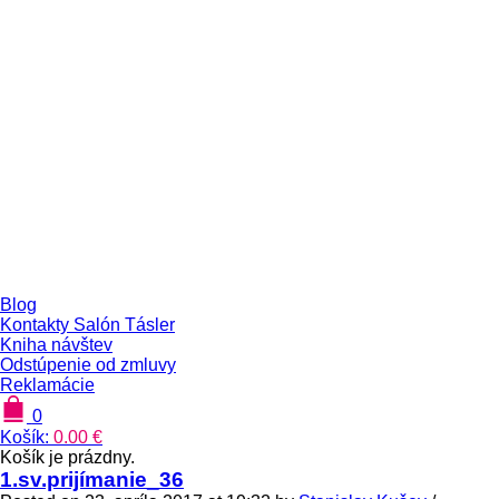
Blog
Kontakty Salón Tásler
Kniha návštev
Odstúpenie od zmluvy
Reklamácie
0
Košík:
0.00
€
Košík je prázdny.
1.sv.prijímanie_36