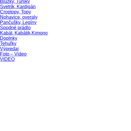
Blúzky, Tuniky
Svetrík, Kardigán
Croptopy, Topy
Nohavice, overaly
Pančušky, Legíny
Spodné prádlo
Kabát, Kabátik,Kimono
Doplnky
Tehuľky
Výpredaj
Foto – Video
VIDEO