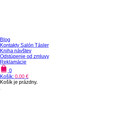
Blog
Kontakty Salón Tásler
Kniha návštev
Odstúpenie od zmluvy
Reklamácie
0
Košík:
0.00
€
Košík je prázdny.