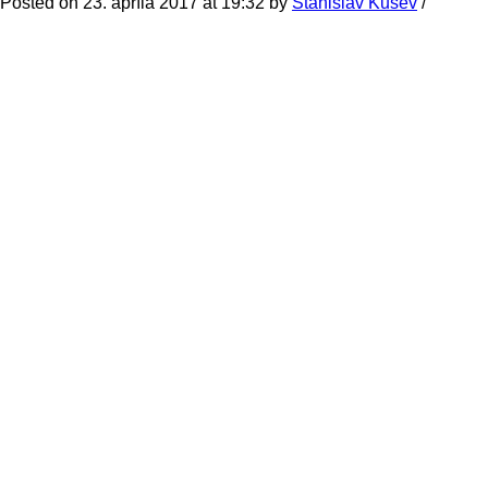
Posted on 23. apríla 2017 at 19:32
by
Stanislav Kušev
/