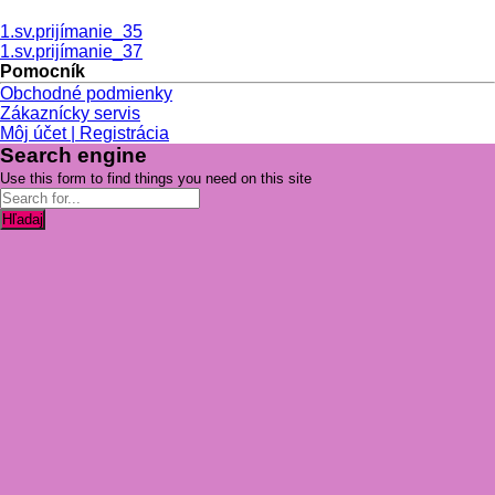
1.sv.prijímanie_35
1.sv.prijímanie_37
Pomocník
Obchodné podmienky
Zákaznícky servis
Môj účet | Registrácia
Search engine
Use this form to find things you need on this site
Hľadaj