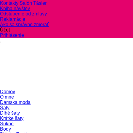
Kontakty Salón Tásler
Kniha návštev
Odstúpenie od zmluvy
Reklamácie
Ako sa správne zmerať
Účet
Prihlásenie
Domov
O mne
Dámska móda
Šaty
Dlhé šaty
Krátke šaty
Sukne
Body