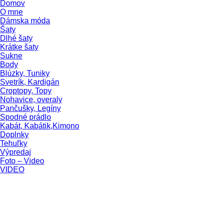
Domov
O mne
Dámska móda
Šaty
Dlhé šaty
Krátke šaty
Sukne
Body
Blúzky, Tuniky
Svetrík, Kardigán
Croptopy, Topy
Nohavice, overaly
Pančušky, Legíny
Spodné prádlo
Kabát, Kabátik,Kimono
Doplnky
Tehuľky
Výpredaj
Foto – Video
VIDEO