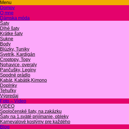
Menu
Domov
O mne
Dámska móda
Šaty
Dlhé šaty
Krátke šaty
Sukne
Body
Blúzky, Tuniky
Svetrík, Kardigán
Croptopy, Topy
Nohavice, overaly
Pančušky, Legíny
Spodné prádlo
Kabát, Kabátik,Kimono
Doplnky
Tehuľky
Výpredaj
Foto – Video
VIDEO
Spoločenské šaty, na zakázku
Šaty na 1.sväté prijímanie, obleky
Karnevalové kostýmy pre každého
Blog