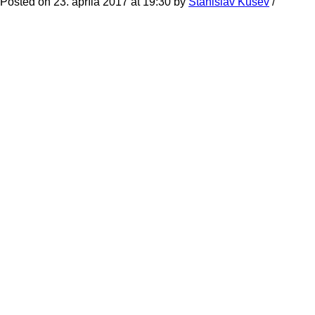
Posted on 23. apríla 2017 at 19:30
by
Stanislav Kušev
/