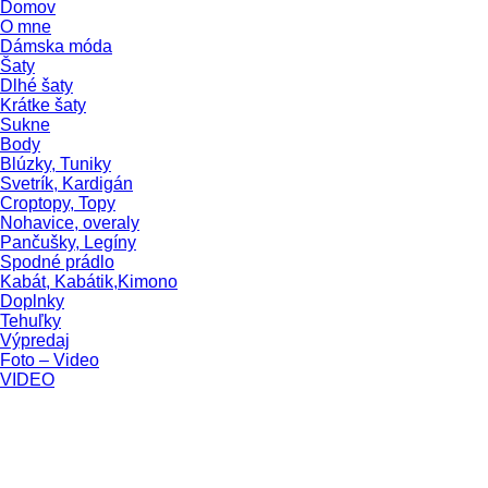
Domov
O mne
Dámska móda
Šaty
Dlhé šaty
Krátke šaty
Sukne
Body
Blúzky, Tuniky
Svetrík, Kardigán
Croptopy, Topy
Nohavice, overaly
Pančušky, Legíny
Spodné prádlo
Kabát, Kabátik,Kimono
Doplnky
Tehuľky
Výpredaj
Foto – Video
VIDEO