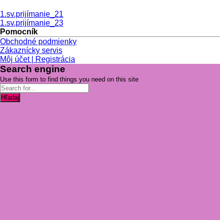
1.sv.prijímanie_21
1.sv.prijímanie_23
Pomocník
Obchodné podmienky
Zákaznícky servis
Môj účet | Registrácia
Search engine
Use this form to find things you need on this site
Hľadaj