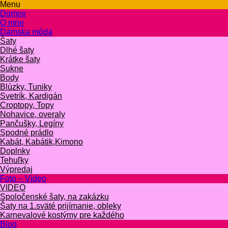
Menu
Domov
O mne
Dámska móda
Šaty
Dlhé šaty
Krátke šaty
Sukne
Body
Blúzky, Tuniky
Svetrík, Kardigán
Croptopy, Topy
Nohavice, overaly
Pančušky, Legíny
Spodné prádlo
Kabát, Kabátik,Kimono
Doplnky
Tehuľky
Výpredaj
Foto – Video
VIDEO
Spoločenské šaty, na zakázku
Šaty na 1.sväté prijímanie, obleky
Karnevalové kostýmy pre každého
Blog