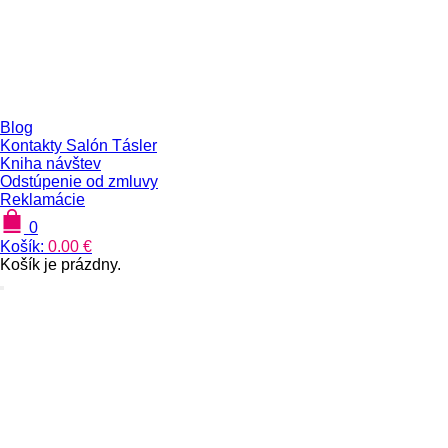
Blog
Kontakty Salón Tásler
Kniha návštev
Odstúpenie od zmluvy
Reklamácie
0
Košík:
0.00
€
Košík je prázdny.