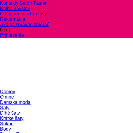
Kontakty Salón Tásler
Kniha návštev
Odstúpenie od zmluvy
Reklamácie
Ako sa správne zmerať
Účet
Prihlásenie
Domov
O mne
Dámska móda
Šaty
Dlhé šaty
Krátke šaty
Sukne
Body