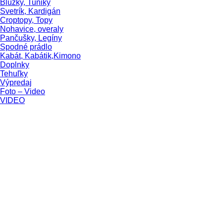
Blúzky, Tuniky
Svetrík, Kardigán
Croptopy, Topy
Nohavice, overaly
Pančušky, Legíny
Spodné prádlo
Kabát, Kabátik,Kimono
Doplnky
Tehuľky
Výpredaj
Foto – Video
VIDEO