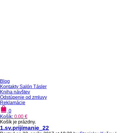
Blog
Kontakty Salón Tásler
Kniha návštev
Odstúpenie od zmluvy
Reklamácie
0
Košík:
0.00
€
Košík je prázdny.
1.sv.prijímanie_22