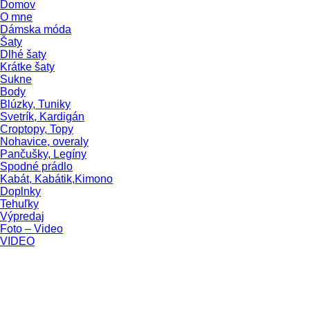
Domov
O mne
Dámska móda
Šaty
Dlhé šaty
Krátke šaty
Sukne
Body
Blúzky, Tuniky
Svetrík, Kardigán
Croptopy, Topy
Nohavice, overaly
Pančušky, Legíny
Spodné prádlo
Kabát, Kabátik,Kimono
Doplnky
Tehuľky
Výpredaj
Foto – Video
VIDEO