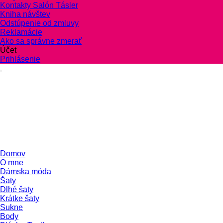
Kontakty Salón Tásler
Kniha návštev
Odstúpenie od zmluvy
Reklamácie
Ako sa správne zmerať
Účet
Prihlásenie
Domov
O mne
Dámska móda
Šaty
Dlhé šaty
Krátke šaty
Sukne
Body