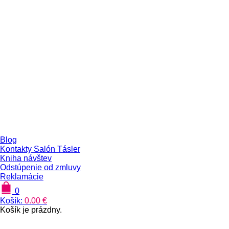
Blog
Kontakty Salón Tásler
Kniha návštev
Odstúpenie od zmluvy
Reklamácie
0
Košík:
0.00
€
Košík je prázdny.