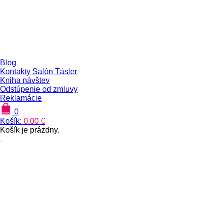
Blog
Kontakty Salón Tásler
Kniha návštev
Odstúpenie od zmluvy
Reklamácie
0
Košík:
0.00
€
Košík je prázdny.