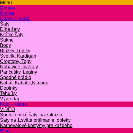
Menu
Domov
O mne
Dámska móda
Šaty
Dlhé šaty
Krátke šaty
Sukne
Body
Blúzky, Tuniky
Svetrík, Kardigán
Croptopy, Topy
Nohavice, overaly
Pančušky, Legíny
Spodné prádlo
Kabát, Kabátik,Kimono
Doplnky
Tehuľky
Výpredaj
Foto – Video
VIDEO
Spoločenské šaty, na zakázku
Šaty na 1.sväté prijímanie, obleky
Karnevalové kostýmy pre každého
Blog