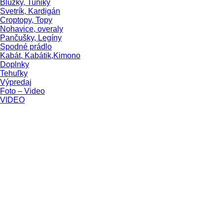
Blúzky, Tuniky
Svetrík, Kardigán
Croptopy, Topy
Nohavice, overaly
Pančušky, Legíny
Spodné prádlo
Kabát, Kabátik,Kimono
Doplnky
Tehuľky
Výpredaj
Foto – Video
VIDEO